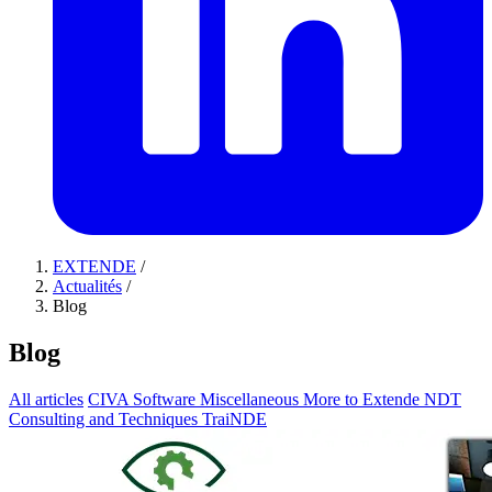
EXTENDE
/
Actualités
/
Blog
Blog
All articles
CIVA Software
Miscellaneous
More to Extende
NDT
Consulting and Techniques
TraiNDE